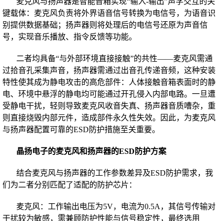
麦克风与扬声器是智能音箱实现“输入-输出”声学交互的关
键载体：麦克风负责将外界语音信号转换为电信号，为语音识
别提供数据基础；扬声器则将处理后的电信号还原为声音信
号，实现音乐播放、指令反馈等功能。
二者均具备“与外部环境直接接触”的共性——麦克风需通
过拾音孔采集声音，扬声器需通过出音孔传递音频，这种安装
特性使其成为静电攻击的高危部件：人体接触音箱表面时的静
电、环境中悬浮的静电均可能通过开孔侵入内部电路。一旦遭
受静电干扰，轻则导致麦克风收音失真、扬声器音质嘈杂，重
则直接烧毁内部元件，造成部件永久性失效。因此，为麦克风
与扬声器配置可靠的ESD防护措施至关重要。
晶扬电子的麦克风和扬声器的ESD防护方案
结合麦克风与扬声器的工作参数差异及ESD防护需求，我
们为二者分别匹配了适配的防护芯片：
麦克风：工作输出电压为5V，电流为0.5A，其信号传输对
干扰较为敏感，需兼顾防护性能与信号稳定性，最终选用