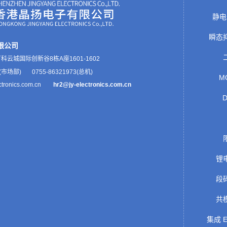
静电
瞬态
限公司
万科云
城国
际创新谷8
栋
A座
1601-1602
0 (市场部
)
0755-86321973(总机)
M
ectronics.com.cn
hr2@jy-electronics.com.cn
D
锂
段
共
集成 