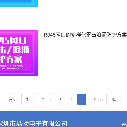
RJ45网口的多样化雷击浪涌防护方案
共3页
首页
上一页
1
2
3
下一页
尾页
产