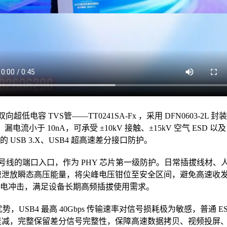
 TVS管——TT0241SA-Fx ，采用 DFN0603-2L 封装，
V，漏电流小于 10nA，可承受 ±10kV 接触、±15kV 空气 ESD 
USB 3.X、USB4 超高速差分接口防护。
X 高速信号线的端口入口，作为 PHY 芯片第一级防护。日常插拔
x 可快速泄放瞬态高压能量，将尖峰电压钳位至安全区间，避免高速
电冲击，满足设备长期高频插拔使用需求。
核心优势，USB4 最高 40Gbps 传输速率对信号损耗极为敏感，普
引入信号衰减，完整保留差分信号完整性，保障高速数据拷贝、视频投