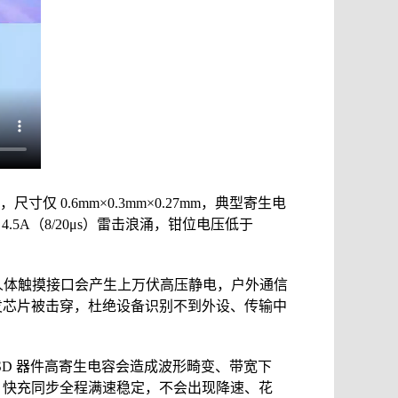
尺寸仅 0.6mm×0.3mm×0.27mm，典型寄生电
以及 4.5A（8/20μs）雷击浪涌，钳位电压低于
线材、人体触摸接口会产生上万伏高压静电，户外通信
收发芯片被击穿，杜绝设备识别不到外设、传输中
通 ESD 器件高寄生电容会造成波形畸变、带宽下
屏、快充同步全程满速稳定，不会出现降速、花