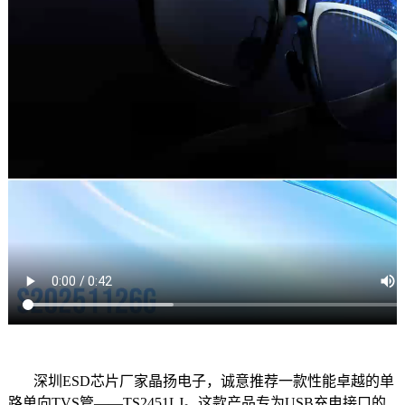
深圳ESD芯片厂家晶扬电子，诚意推荐一款性能卓越的单
路单向TVS管——TS2451LJ。这款产品专为USB充电接口的