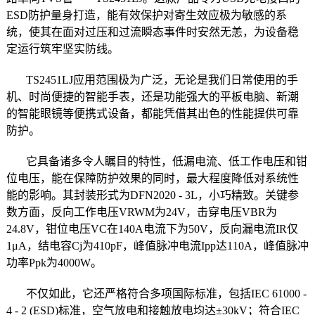
ESD防护量身打造，能有效保护对寄生效应极为敏感的系
统，使其在面对过压和过流瞬态事件时安然无恙，为设备稳
定运行筑牢坚实防线。
TS2451LJ应用范围极为广泛，无论是我们日常使用的手
机、时尚便捷的智能手表，还是功能强大的平板电脑、新潮
的智能眼镜等便携式设备，都能凭借其出色的性能提供可靠
防护。
它具备诸多令人瞩目的特性，低漏电流、低工作电压和钳
位电压，能在保障防护效果的同时，最大程度降低对系统性
能的影响。其封装形式为DFN2020 - 3L，小巧精致。关键参
数方面，反向工作电压VRWM为24V，击穿电压VBR为
24.8V，钳位电压VC在140A电流下为50V，反向漏电流IR仅
1μA，结电容Cj为410pF，峰值脉冲电流Ipp达110A，峰值脉冲
功率Ppk为4000W。
不仅如此，它还严格符合多项国际标准，包括IEC 61000 -
4 - 2 (ESD)标准，空气放电和接触放电均达±30kV；符合IEC