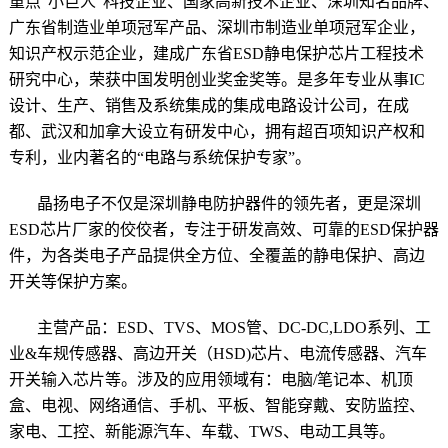
重点
“小巨人”科技企业、
国家高新技术企业
、深圳知名品牌、
广东省制造业单项冠军产品、深圳市制造业单项冠军企业，
知识产权示范企业，建成广东省ESD静电保护芯片工程技术
研究中心，荣获中国发明创业奖金奖等。是多年专业从事IC
设计、生产、销售及系统集成的
集成电路设计公司
，在成
都、武汉和加拿大设立有研发中心，拥有超百项知识产权和
专利，业内著名的“电路与系统保护专家”。
晶扬电子不仅是深圳静电防护器件的领先者，更是深圳
ESD芯片厂家的佼佼者，专注于研发高效、可靠的ESD保护器
件，为各类电子产品提供全方位、全覆盖的静电保护、高边
开关等保护方案。
主营产品：
ESD
、TVS、MOS管、DC-DC,LDO系列、工
业&车规传感器、高边开关（HSD)芯片、电流传感器、汽车
开关输入芯片等。
涉及的
应用领域
有：电脑/笔记本、机顶
盒、电视、网络通信、手机、平板、智能穿戴、安防监控、
家电、工控、
新能源汽车
、车载、TWS、电动工具等。