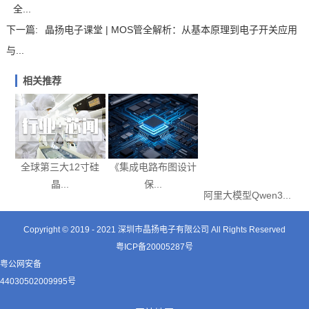
全...
下一篇:
晶扬电子课堂 | MOS管全解析：从基本原理到电子开关应用
与...
相关推荐
《集成电路布图设计
全球第三大12寸硅
保...
晶...
阿里大模型Qwen3...
Copyright © 2019 - 2021
深圳市晶扬电子有限公司
All Rights Reserved
粤ICP备20005287号
粤公网安备
44030502009995号