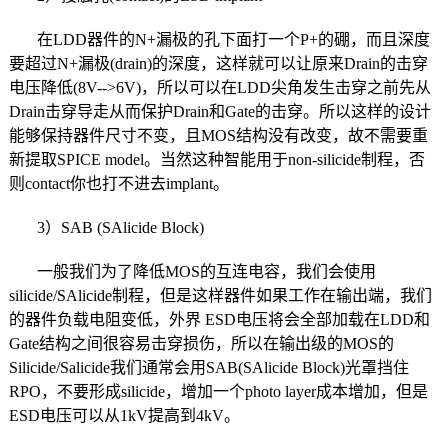
在LDD器件的N+漏极的孔下面打一个P+的硼，而且深度
要超过N+漏极(drain)的深度，这样就可以让原来Drain的击穿
电压降低(8V-->6V)，所以可以在LDD尖角发生击穿之前先从
Drain击穿导走从而保护Drain和Gate的击穿。所以这样的设计
能够保持器件尺寸不变，且MOS结构没有改变，故不需要重
新提取SPICE model。当然这种智能用于non-silicide制程，否
则contact你也打不进去implant。
3）SAB (SAlicide Block)
一般我们为了降低MOS的互连电容，我们会使用
silicide/SAlicide制程，但是这样器件如果工作在输出端，我们
的器件负载电阻变低，外界 ESD电压将会全部加载在LDD和
Gate结构之间很容易击穿损伤，所以在输出级的MOS的
Silicide/Salicide我们通常会用SAB(SAlicide Block)光罩挡住
RPO，不要形成silicide，增加一个photo layer成本增加，但是
ESD电压可以从1kV提高到4kV。