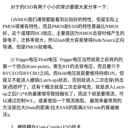
对于的ESD有两个小小的常识要跟大家分享一下：
1)NMOS我们通常都能看到比较好的特性，但是实际上
PMOS很难有特性，而且PMOS耐ESD的特性普遍比NMOS
好，这个道理同HCI效应，主要是因为NMOS击穿时候产生的
是电子，迁移率很大，所以Isub很大容易使得Bulk/Source正向
导通，但是PMOS就难咯。
2) Trigger电压/Hold电压: Trigger电压当然就是之前将的的
第一个拐点(Knee-point)，寄生BJT的击穿电压，而且要介于
BVCEO与BVCBO之间。而Hold电压就是要维持持续ON，但
是又不能进入栅锁(Latch-up)状态，否则就进入二次击穿(热击
穿)而损坏了。还有个概念就是二次击穿电流，就是进入Latch-
up之后I^2*R热量骤增导致硅融化了，而这个就是要限流，可
以通过控制W/L，或者增加一个限流高阻， 最简单最常用的
方法是拉大Drain的距离/拉大SAB的距离(ESD rule的普遍做
法)。
3、栅极耦合(Gate-Couple) ESD技术