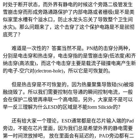
时处于断开状态，而外界有静电的时候这个旁路二极管发生
雪崩击穿而形成旁路通路保护了内部电路或者栅极(是不是类
似家里水槽有个溢水口，防止水龙头忘关了导致整个卫生间
水灾)。那么问题来了，这个击穿了这个保护电路是不是就彻
底死了？
难道是一次性的？答案当然不是。PN结的击穿分两种，
分别是电击穿和热击穿，电击穿指的是雪崩击穿(低浓度)和齐
纳击穿(高浓度)，而这个电击穿主要是载流子碰撞电离产生新
的电子-空穴对(electron-hole)，所以它是可恢复的。
但是热击穿是不可恢复的，因为热量聚集导致硅(Si)被熔
融烧毁了。所以我们需要控制在导通的瞬间控制电流，一般
会在保护二极管再串联一个高电阻，另外，大家是不是可以
举一反三理解为什么ESD的区域是不能form Silicide的？
还有给大家一个理论，ESD通常都是在芯片输入端的Pad
旁边，不能在芯片里面，因为我们总是希望外界的静电需要
第一时间泄放掉吧， 放在里面会有延迟的，PAD旁边都有二