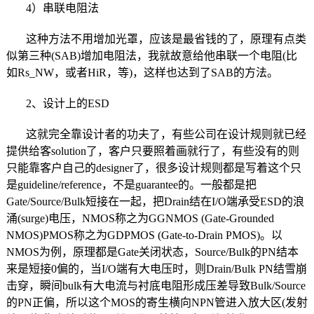
4）串联电阻法
这种方法不用增加光罩，应该是最省钱的了，原理有点类
似第三种(SAB)增加电阻法，我就故意给他串联一个电阻(比
如Rs_NW，或者HiR，等)，这样也达到了SAB的方法。
2、设计上的ESD
这就完全靠设计者的功夫了，有些公司在设计规则就已经
提供给客solution了，客户只要照着画就行了，有些没有的则
只能靠客户自己的designer了，很多设计规则都是写着这个只
是guideline/reference，不是guarantee的。一般都是把
Gate/Source/Bulk短接在一起，把Drain结在I/O端承受ESD的浪
涌(surge)电压，NMOS称之为GGNMOS (Gate-Grounded
NMOS)PMOS称之为GDPMOS (Gate-to-Drain PMOS)。以
NMOS为例，原理都是Gate关闭状态，Source/Bulk的PN结本
来是短接0偏的，当I/O端有大电压时，则Drain/Bulk PN结雪崩
击穿，瞬间bulk有大电流与衬底电阻形成压差导致Bulk/Source
的PN正偏，所以这个MOS的寄生横向NPN管进入放大区(发射