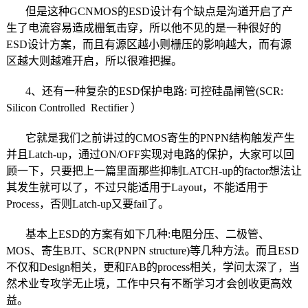
但是这种GCNMOS的ESD设计有个缺点是沟道开启了产
生了电流容易造成栅氧击穿，所以他不见的是一种很好的
ESD设计方案，而且有源区越小则栅压的影响越大，而有源
区越大则越难开启，所以很难把握。
4、还有一种复杂的ESD保护电路: 可控硅晶闸管(SCR:
Silicon Controlled Rectifier ）
它就是我们之前讲过的CMOS寄生的PNPN结构触发产生
并且Latch-up，通过ON/OFF实现对电路的保护，大家可以回
顾一下，只要把上一篇里面那些抑制LATCH-up的factor想法让
其发生就可以了，不过只能适用于Layout，不能适用于
Process，否则Latch-up又要fail了。
基本上ESD的方案有如下几种:电阻分压、二极管、
MOS、寄生BJT、SCR(PNPN structure)等几种方法。而且ESD
不仅和Design相关，更和FAB的process相关，学问太深了，当
然术业专攻学无止境，工作中只有不断学习才会创收更高效
益。