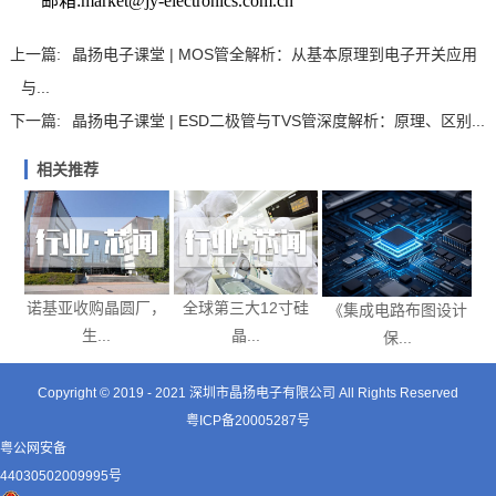
邮箱:market@jy-electronics.com.cn
上一篇:
晶扬电子课堂 | MOS管全解析：从基本原理到电子开关应用
与...
下一篇:
晶扬电子课堂 | ESD二极管与TVS管深度解析：原理、区别...
相关推荐
诺基亚收购晶圆厂，
全球第三大12寸硅
《集成电路布图设计
生...
晶...
保...
Copyright © 2019 - 2021
深圳市晶扬电子有限公司
All Rights Reserved
粤ICP备20005287号
粤公网安备
44030502009995号