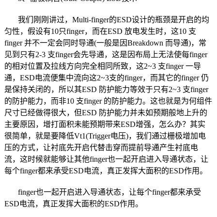
我们刚刚讲过，Multi-finger的ESD设计的瓶颈是开启的均
匀性，假设有10只finger，而在ESD 放电发生时，这10 支
finger 并不一定会同时导通(一般是因Breakdown 而导通)，常
见到只有2-3 支finger会先导通，这是因布局上无法使每finger
的相对位置及拉线方向完全相同所致，这2~3 支finger 一导
通，ESD电流便集中流向这2~3支的finger，而其它的finger 仍
是保持关闭的，所以其ESD 防护能力等效于只有2~3 支finger
的防护能力，而非10 支finger 的防护能力。这也就是为何组件
尺寸已经做得很大，但ESD 防护能力并未如预期般地上升的
主要原因，增打面积未能预期带来ESD增强，怎么办？其实
很简单，就是要降低Vt1(Trigger电压)，我们通过栅极增加电
压的方式，让衬底先开启代替击穿而提前导通产生衬底电
流，这时候就能够让其他finger也一起开启进入导通状态，让
每个finger都来承受ESD电流，真正发挥大面积的ESD作用。
finger也一起开启进入导通状态，让每个finger都来承受
ESD电流，真正发挥大面积的ESD作用。