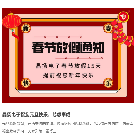
晶扬电子祝您元旦快乐，芯想事成
元旦彩旗飘飘，开拓奋进向前航。抛掉纷烦旧貌换新颜，携起快乐奔向前。向着幸
福出发金光闪，天涯海角幸福闯...