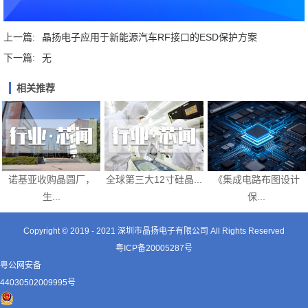
上一篇:
晶扬电子应用于新能源汽车RF接口的ESD保护方案
下一篇:
无
相关推荐
《集成电路布图设计
诺基亚收购晶圆厂，
全球第三大12寸硅晶...
保...
生...
Copyright © 2019 - 2021
深圳市晶扬电子有限公司
All Rights Reserved
粤ICP备20005287号
粤公网安备
44030502009995号