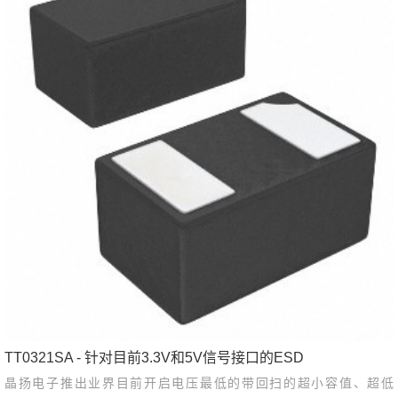
TT0321SA - 针对目前3.3V和5V信号接口的ESD
晶扬电子推出业界目前开启电压最低的带回扫的超小容值、超低