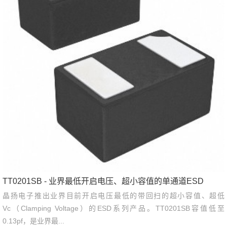
TT0201SB - 业界最低开启电压、超小容值的单通道ESD
晶扬电子推出业界目前开启电压最低的带回扫的超小容值、超低
Vc（Clamping Voltage）的ESD系列产品。TT0201SB容值低至
0.13pf，是业界最...