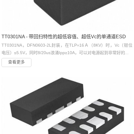
TT0301NA - 带回扫特性的超低容值、超低Vc的单通道ESD
TT0301NA，DFN0603-2L封装，在TLP=16Ａ（8KV）时，Vc（钳位
电压）≤5.5V，同时8/20us浪涌Ipp≥10A，可以对电源起到非常好的...
查看更多