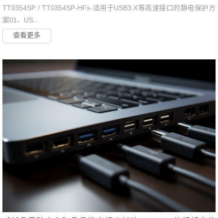
TT0354SP / TT0354SP-HFx-适用于USB3.X等高速接口的静电保护方
案01、US...
查看更多